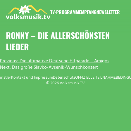
Zum
Inhalt
TV-PROGRAMM
EMPFANG
NEWSLETTER
springen
VOLKSMUSIK.TV
RONNY – DIE ALLERSCHÖNSTEN
LIEDER
BEITRAGSNAVIGATION
Previous:
Die ultimative Deutsche Hitparade – Amigos
Next:
Das große Slavko-Avsenik-Wunschkonzert
ünstler
Kontakt und Impressum
Datenschutz
OFFIZIELLE TEILNAHMEBEDING
© 2026 Volksmusik.TV