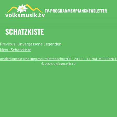
Zum
Inhalt
TV-PROGRAMM
EMPFANG
NEWSLETTER
springen
VOLKSMUSIK.TV
SCHATZKISTE
BEITRAGSNAVIGATION
Previous:
Unvergessene Legenden
Next:
Schatzkiste
ünstler
Kontakt und Impressum
Datenschutz
OFFIZIELLE TEILNAHMEBEDING
© 2026 Volksmusik.TV