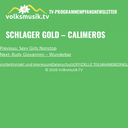
Zum
Inhalt
TV-PROGRAMM
EMPFANG
NEWSLETTER
springen
VOLKSMUSIK.TV
SCHLAGER GOLD – CALIMEROS
BEITRAGSNAVIGATION
Previous:
Sexy Girls Nonstop
Next:
Rudy Giovannini – Wunderbar
ünstler
Kontakt und Impressum
Datenschutz
OFFIZIELLE TEILNAHMEBEDING
© 2026 Volksmusik.TV