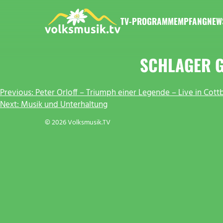
Zum
Inhalt
TV-PROGRAMM
EMPFANG
NEW
springen
VOLKSMUSIK.TV
SCHLAGER G
BEITRAGSNAVIGATION
Previous:
Peter Orloff – Triumph einer Legende – Live in Cott
Next:
Musik und Unterhaltung
© 2026 Volksmusik.TV