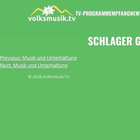
Zum
Inhalt
TV-PROGRAMM
EMPFANG
NEW
springen
VOLKSMUSIK.TV
SCHLAGER G
BEITRAGSNAVIGATION
Previous:
Musik und Unterhaltung
Next:
Musik und Unterhaltung
© 2026 Volksmusik.TV