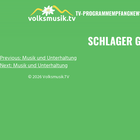
Zum
Inhalt
TV-PROGRAMM
EMPFANG
NEW
springen
VOLKSMUSIK.TV
SCHLAGER G
BEITRAGSNAVIGATION
Previous:
Musik und Unterhaltung
Next:
Musik und Unterhaltung
© 2026 Volksmusik.TV