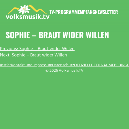
Zum
Inhalt
TV-PROGRAMM
EMPFANG
NEWSLETTER
springen
VOLKSMUSIK.TV
SOPHIE – BRAUT WIDER WILLEN
BEITRAGSNAVIGATION
Previous:
Sophie – Braut wider Willen
Next:
Sophie – Braut wider Willen
ünstler
Kontakt und Impressum
Datenschutz
OFFIZIELLE TEILNAHMEBEDING
© 2026 Volksmusik.TV