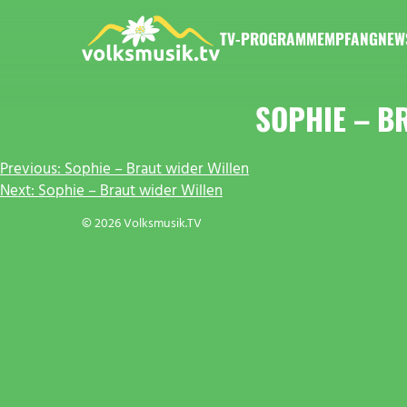
Zum
Inhalt
TV-PROGRAMM
EMPFANG
NEW
springen
VOLKSMUSIK.TV
SOPHIE – B
BEITRAGSNAVIGATION
Previous:
Sophie – Braut wider Willen
Next:
Sophie – Braut wider Willen
© 2026 Volksmusik.TV