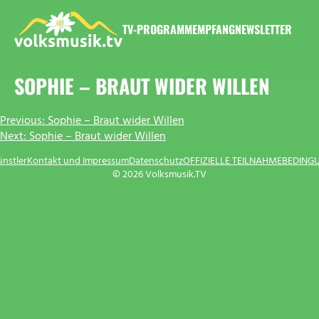
Zum
Inhalt
TV-PROGRAMM
EMPFANG
NEWSLETTER
springen
VOLKSMUSIK.TV
SOPHIE – BRAUT WIDER WILLEN
BEITRAGSNAVIGATION
Previous:
Sophie – Braut wider Willen
Next:
Sophie – Braut wider Willen
ünstler
Kontakt und Impressum
Datenschutz
OFFIZIELLE TEILNAHMEBEDING
© 2026 Volksmusik.TV