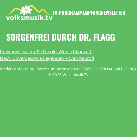
Zum
Inhalt
TV-PROGRAMM
EMPFANG
NEWSLETTER
springen
VOLKSMUSIK.TV
SORGENFREI DURCH DR. FLAGG
BEITRAGSNAVIGATION
Previous:
Das große Nicole-Wunschkonzert
Next:
Unvergessene Legenden – Ivan Rebroff
ünstler
Kontakt und Impressum
Datenschutz
OFFIZIELLE TEILNAHMEBEDING
© 2026 Volksmusik.TV