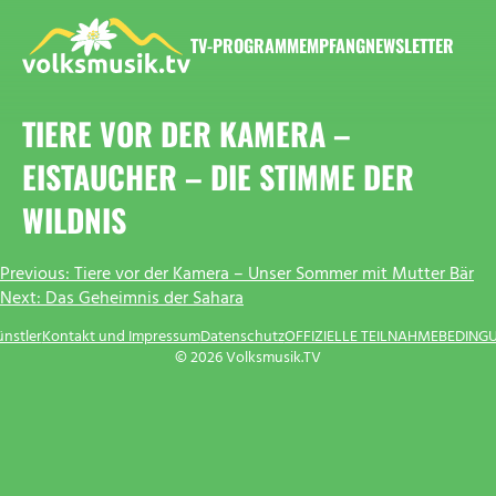
Zum
Inhalt
TV-PROGRAMM
EMPFANG
NEWSLETTER
springen
VOLKSMUSIK.TV
TIERE VOR DER KAMERA –
EISTAUCHER – DIE STIMME DER
WILDNIS
BEITRAGSNAVIGATION
Previous:
Tiere vor der Kamera – Unser Sommer mit Mutter Bär
Next:
Das Geheimnis der Sahara
ünstler
Kontakt und Impressum
Datenschutz
OFFIZIELLE TEILNAHMEBEDING
© 2026 Volksmusik.TV