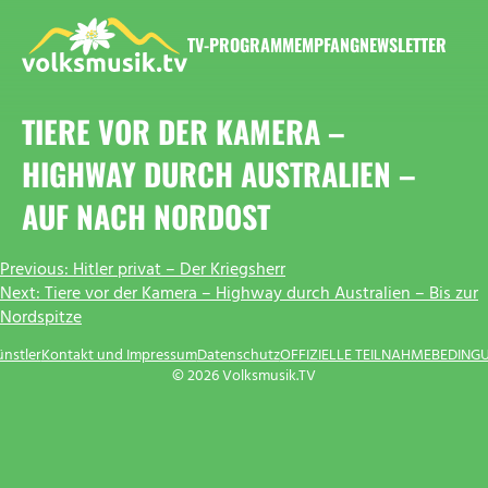
Zum
Inhalt
TV-PROGRAMM
EMPFANG
NEWSLETTER
springen
VOLKSMUSIK.TV
TIERE VOR DER KAMERA –
HIGHWAY DURCH AUSTRALIEN –
AUF NACH NORDOST
BEITRAGSNAVIGATION
Previous:
Hitler privat – Der Kriegsherr
Next:
Tiere vor der Kamera – Highway durch Australien – Bis zur
Nordspitze
ünstler
Kontakt und Impressum
Datenschutz
OFFIZIELLE TEILNAHMEBEDING
© 2026 Volksmusik.TV