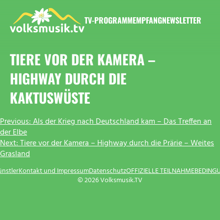
Zum
Inhalt
TV-PROGRAMM
EMPFANG
NEWSLETTER
springen
VOLKSMUSIK.TV
TIERE VOR DER KAMERA –
HIGHWAY DURCH DIE
KAKTUSWÜSTE
BEITRAGSNAVIGATION
Previous:
Als der Krieg nach Deutschland kam – Das Treffen an
der Elbe
Next:
Tiere vor der Kamera – Highway durch die Prärie – Weites
Grasland
ünstler
Kontakt und Impressum
Datenschutz
OFFIZIELLE TEILNAHMEBEDING
© 2026 Volksmusik.TV