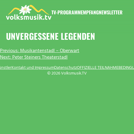
Zum
Inhalt
TV-PROGRAMM
EMPFANG
NEWSLETTER
springen
VOLKSMUSIK.TV
UNVERGESSENE LEGENDEN
BEITRAGSNAVIGATION
Previous:
Musikantenstadl – Oberwart
Next:
Peter Steiners Theaterstadl
ünstler
Kontakt und Impressum
Datenschutz
OFFIZIELLE TEILNAHMEBEDING
© 2026 Volksmusik.TV