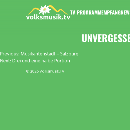
Zum
Inhalt
TV-PROGRAMM
EMPFANG
NEW
springen
VOLKSMUSIK.TV
UNVERGESSE
BEITRAGSNAVIGATION
Previous:
Musikantenstadl – Salzburg
Next:
Drei und eine halbe Portion
© 2026 Volksmusik.TV