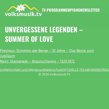
Zum
Inhalt
TV-PROGRAMM
EMPFANG
NEWSLETTER
springen
VOLKSMUSIK.TV
UNVERGESSENE LEGENDEN –
SUMMER OF LOVE
BEITRAGSNAVIGATION
Previous:
Stimmen der Berge – 10 Jahre – Das Beste zum
Jubiläum
Next:
Starparade – Braunschweig – 13.01.1972
ünstler
Kontakt und Impressum
Datenschutz
OFFIZIELLE TEILNAHMEBEDING
© 2026 Volksmusik.TV