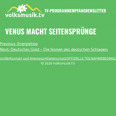
Zum
Inhalt
TV-PROGRAMM
EMPFANG
NEWSLETTER
springen
VOLKSMUSIK.TV
VENUS MACHT SEITENSPRÜNGE
BEITRAGSNAVIGATION
Previous:
Energietipp
Next:
Deutsches Gold – Die Ikonen des deutschen Schlagers
ünstler
Kontakt und Impressum
Datenschutz
OFFIZIELLE TEILNAHMEBEDING
© 2026 Volksmusik.TV