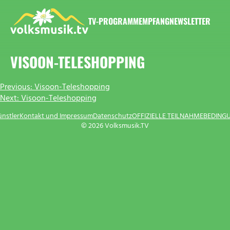
Zum
Inhalt
TV-PROGRAMM
EMPFANG
NEWSLETTER
springen
VOLKSMUSIK.TV
VISOON-TELESHOPPING
BEITRAGSNAVIGATION
Previous:
Visoon-Teleshopping
Next:
Visoon-Teleshopping
ünstler
Kontakt und Impressum
Datenschutz
OFFIZIELLE TEILNAHMEBEDING
© 2026 Volksmusik.TV