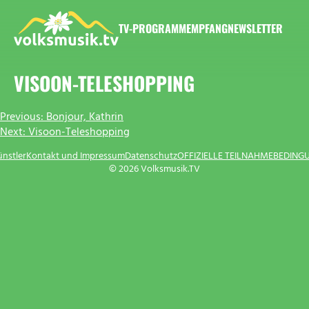
Zum
Inhalt
TV-PROGRAMM
EMPFANG
NEWSLETTER
springen
VOLKSMUSIK.TV
VISOON-TELESHOPPING
BEITRAGSNAVIGATION
Previous:
Bonjour, Kathrin
Next:
Visoon-Teleshopping
ünstler
Kontakt und Impressum
Datenschutz
OFFIZIELLE TEILNAHMEBEDING
© 2026 Volksmusik.TV