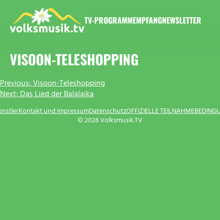
Zum
Inhalt
TV-PROGRAMM
EMPFANG
NEWSLETTER
springen
VOLKSMUSIK.TV
VISOON-TELESHOPPING
BEITRAGSNAVIGATION
Previous:
Visoon-Teleshopping
Next:
Das Lied der Balalaika
ünstler
Kontakt und Impressum
Datenschutz
OFFIZIELLE TEILNAHMEBEDING
© 2026 Volksmusik.TV