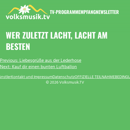
Zum
Inhalt
TV-PROGRAMM
EMPFANG
NEWSLETTER
springen
VOLKSMUSIK.TV
WER ZULETZT LACHT, LACHT AM
BESTEN
BEITRAGSNAVIGATION
Previous:
Liebesgrüße aus der Lederhose
Next:
Kauf dir einen bunten Luftballon
ünstler
Kontakt und Impressum
Datenschutz
OFFIZIELLE TEILNAHMEBEDING
© 2026 Volksmusik.TV