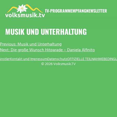
Zum
Inhalt
TV-PROGRAMM
EMPFANG
NEWSLETTER
springen
VOLKSMUSIK.TV
MUSIK UND UNTERHALTUNG
BEITRAGSNAVIGATION
Previous:
Musik und Unterhaltung
Next:
Die große Wunsch Hitparade – Daniela Alfinito
ünstler
Kontakt und Impressum
Datenschutz
OFFIZIELLE TEILNAHMEBEDING
© 2026 Volksmusik.TV