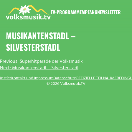
Zum
Inhalt
TV-PROGRAMM
EMPFANG
NEWSLETTER
springen
VOLKSMUSIK.TV
MUSIKANTENSTADL –
SILVESTERSTADL
BEITRAGSNAVIGATION
Previous:
Superhitparade der Volksmusik
Next:
Musikantenstadl – Silvesterstadl
ünstler
Kontakt und Impressum
Datenschutz
OFFIZIELLE TEILNAHMEBEDING
© 2026 Volksmusik.TV