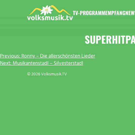
Zum
Inhalt
TV-PROGRAMM
EMPFANG
NEW
springen
VOLKSMUSIK.TV
SUPERHITP
BEITRAGSNAVIGATION
Previous:
Ronny – Die allerschönsten Lieder
Next:
Musikantenstadl – Silvesterstadl
© 2026 Volksmusik.TV