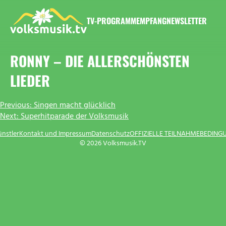
Zum
Inhalt
TV-PROGRAMM
EMPFANG
NEWSLETTER
springen
VOLKSMUSIK.TV
RONNY – DIE ALLERSCHÖNSTEN
LIEDER
BEITRAGSNAVIGATION
Previous:
Singen macht glücklich
Next:
Superhitparade der Volksmusik
ünstler
Kontakt und Impressum
Datenschutz
OFFIZIELLE TEILNAHMEBEDING
© 2026 Volksmusik.TV