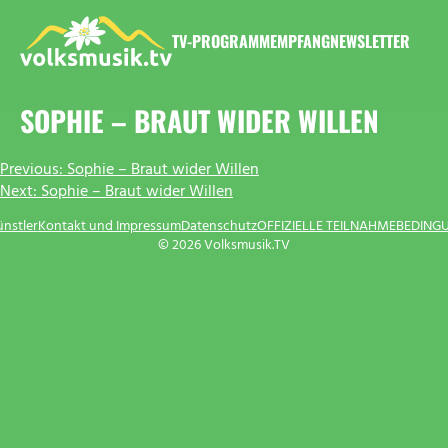
Zum
Inhalt
TV-PROGRAMM
EMPFANG
NEWSLETTER
springen
VOLKSMUSIK.TV
SOPHIE – BRAUT WIDER WILLEN
BEITRAGSNAVIGATION
Previous:
Sophie – Braut wider Willen
Next:
Sophie – Braut wider Willen
ünstler
Kontakt und Impressum
Datenschutz
OFFIZIELLE TEILNAHMEBEDING
© 2026 Volksmusik.TV