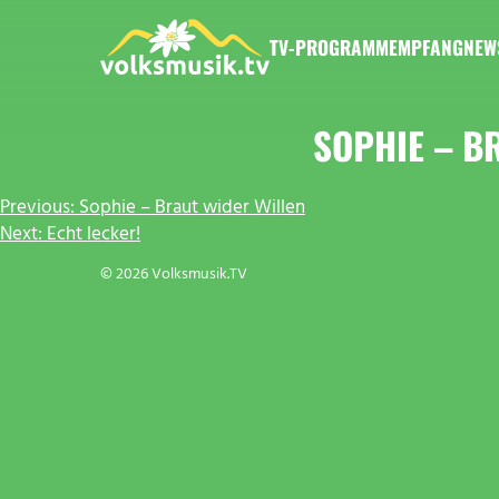
Zum
Inhalt
TV-PROGRAMM
EMPFANG
NEW
springen
VOLKSMUSIK.TV
SOPHIE – B
BEITRAGSNAVIGATION
Previous:
Sophie – Braut wider Willen
Next:
Echt lecker!
© 2026 Volksmusik.TV